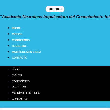
Ir
al
INTRANET
contenido
"Academia Neurolans Impulsadora del Conocimiento Int
INICIO
CICLOS
CONÓCENOS
REGISTRO
MATRÍCULA EN LINEA
CONTACTO
INICIO
CICLOS
CONÓCENOS
REGISTRO
MATRÍCULA EN LINEA
CONTACTO