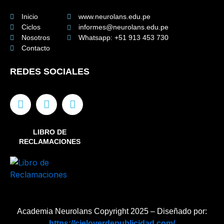
Inicio
www.neurolans.edu.pe
Ciclos
informes@neurolans.edu.pe
Nosotros
Whatsapp: +51 913 453 730
Contacto
REDES SOCIALES
F
I
Y
a
n
o
c
s
u
e
t
t
LIBRO DE
b
a
u
RECLAMACIONES
o
g
b
o
r
e
k
a
m
Academia Neurolans Copyright 2025 – Diseñado por:
https://cieloverdepublicidad.com/