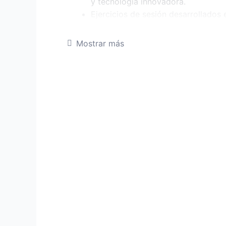
y tecnología innovadora.
Ejercicios de sesión desarrollados 
clase.
Prueba en línea que demostrara su 
Mostrar más
Tarea de casa es una prueba en lín
con calificación.
Simulacro semanal tipo examen de
Acompañamiento pedagógico en sus 
psicopedagogía en el desarrollo de 
Seminarios, asesorías y Reforzamie
Solucionario de simulacros y tarea
Sala de consultas de los temas des
horario fuera de clase.
Horarios de clases:
Turno mañana: 8 a 1