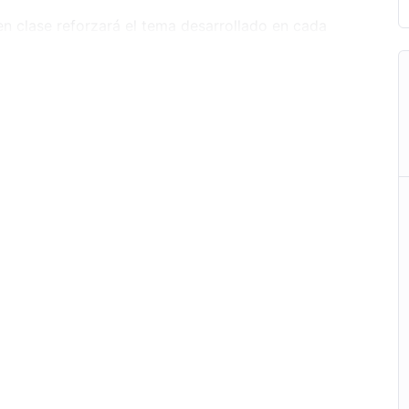
en clase reforzará el tema desarrollado en cada
aprendizaje en clase y su solución.
ea que reforzará lo aprendido en clase y contará
 admisión.
calificaciones, asistencias y orientación de
test vocacionales, talleres, conferencias.
ntos.
s de casa.
arrollados en clase y temas adicionales en el
 pm
FECHAS:
INICIO 31 de Marzo 2025