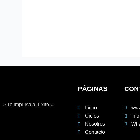
PÁGINAS
CON
» Te impulsa al Éxito «
Inicio
www
Ciclos
inf
Nosotros
Wha
Contacto