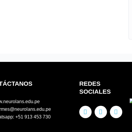
TÁCTANOS
REDES
SOCIALES
.neurolans.edu.pe
F
I
Y
ormes@neurolans.edu.pe
a
n
o
tsapp: +51 913 453 730
c
s
u
e
t
t