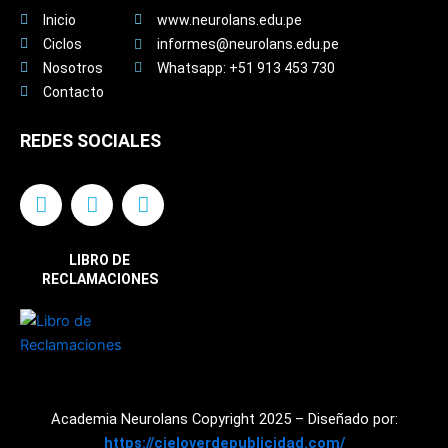
Inicio
www.neurolans.edu.pe
Ciclos
informes@neurolans.edu.pe
Nosotros
Whatsapp: +51 913 453 730
Contacto
REDES SOCIALES
F
I
Y
a
n
o
c
s
u
e
t
t
LIBRO DE
b
a
u
RECLAMACIONES
o
g
b
o
r
e
k
a
m
Academia Neurolans Copyright 2025 – Diseñado por:
https://cieloverdepublicidad.com/