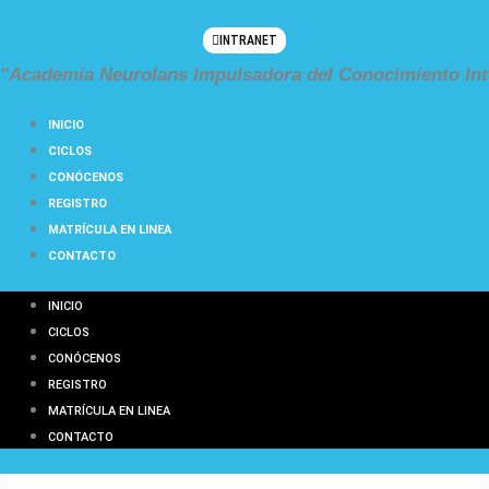
Ir
al
INTRANET
contenido
"Academia Neurolans Impulsadora del Conocimiento Int
INICIO
CICLOS
CONÓCENOS
REGISTRO
MATRÍCULA EN LINEA
CONTACTO
INICIO
CICLOS
CONÓCENOS
REGISTRO
MATRÍCULA EN LINEA
CONTACTO