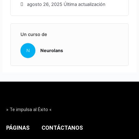
agosto 26, 2025 Última actualización
Horarios de clases:
Turno mañana: 8 a 1 pm
FECHAS:
INICIO 31 de Marzo 2025
Un curso de
N
Neurolans
» Te impulsa al Éxito «
PÁGINAS
CONTÁCTANOS