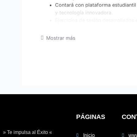
Contará con plataforma estudiantil
y tecnología innovadora.
Ejercicios de sesión desarrollados 
clase.
Prueba en línea que demostrara su 
Mostrar más
Tarea de casa es una prueba en lín
con calificación.
Simulacro semanal tipo examen de
Acompañamiento pedagógico en sus 
psicopedagogía en el desarrollo de 
Seminarios, asesorías y Reforzamie
Solucionario de simulacros y tarea
Sala de consultas de los temas des
horario fuera de clase.
PÁGINAS
CON
Horarios de clases:
Turno tarde: 2 a 8 
» Te impulsa al Éxito «
Inicio
www