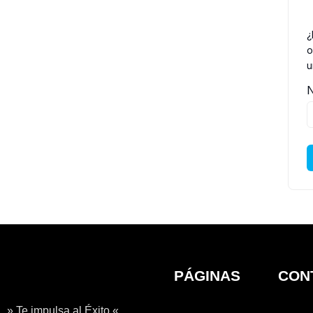
¿
o
u
N
PÁGINAS
CON
» Te impulsa al Éxito «