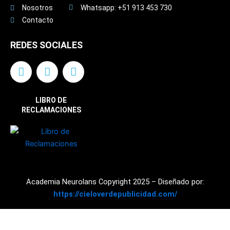
Nosotros
Whatsapp: +51 913 453 730
Contacto
REDES SOCIALES
F
I
Y
a
n
o
c
s
u
e
t
t
LIBRO DE
b
a
u
RECLAMACIONES
o
g
b
o
r
e
k
a
m
Academia Neurolans Copyright 2025 – Diseñado por:
https://cieloverdepublicidad.com/