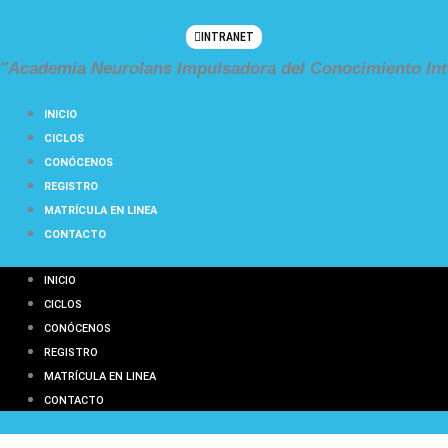
Ir
al
INTRANET
contenido
"Academia Neurolans Impulsadora del Conocimiento Int
INICIO
CICLOS
CONÓCENOS
REGISTRO
MATRÍCULA EN LINEA
CONTACTO
INICIO
CICLOS
CONÓCENOS
REGISTRO
MATRÍCULA EN LINEA
CONTACTO