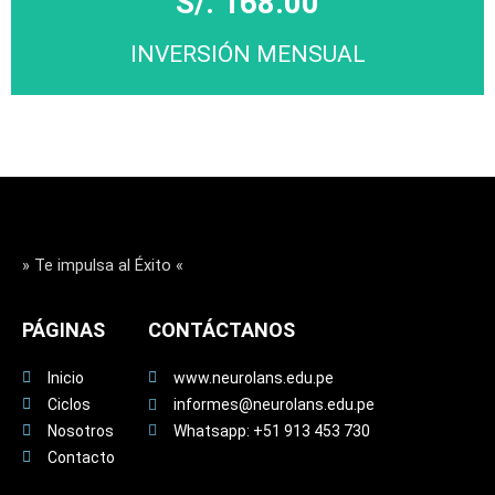
S/. 168.00
INVERSIÓN MENSUAL
MATRICÚLATE
Click Aqui
» Te impulsa al Éxito «
PÁGINAS
CONTÁCTANOS
Inicio
www.neurolans.edu.pe
Ciclos
informes@neurolans.edu.pe
Nosotros
Whatsapp: +51 913 453 730
Contacto