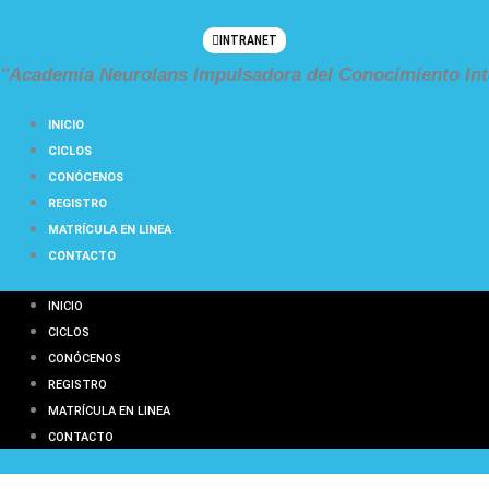
Ir
al
INTRANET
contenido
"Academia Neurolans Impulsadora del Conocimiento Int
INICIO
CICLOS
CONÓCENOS
REGISTRO
MATRÍCULA EN LINEA
CONTACTO
INICIO
CICLOS
CONÓCENOS
REGISTRO
MATRÍCULA EN LINEA
CONTACTO