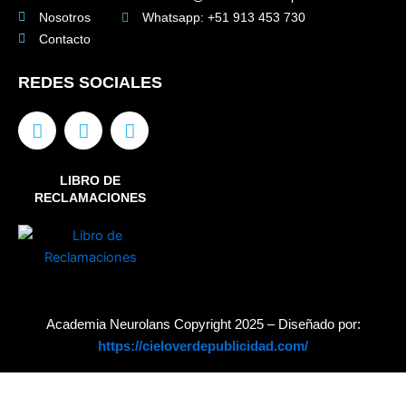
Nosotros
Whatsapp: +51 913 453 730
Contacto
REDES SOCIALES
F
I
Y
a
n
o
c
s
u
e
t
t
LIBRO DE
b
a
u
RECLAMACIONES
o
g
b
o
r
e
k
a
m
Academia Neurolans Copyright 2025 – Diseñado por:
https://cieloverdepublicidad.com/