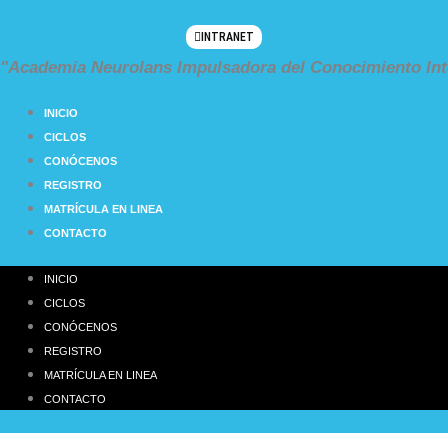
Ir
al
INTRANET
contenido
"Academia Neurolans Impulsadora del Conocimiento Int
INICIO
CICLOS
CONÓCENOS
REGISTRO
MATRÍCULA EN LINEA
CONTACTO
INICIO
CICLOS
CONÓCENOS
REGISTRO
MATRÍCULA EN LINEA
CONTACTO