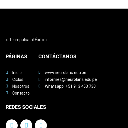
» Te impulsa al Éxito «
PÁGINAS
CONTÁCTANOS
Inicio
www.neurolans.edu.pe
Ciclos
informes@neurolans.edu.pe
Nosotros
Whatsapp: +51 913 453 730
Contacto
REDES SOCIALES
F
I
Y