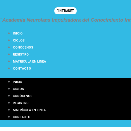
Ir
al
INTRANET
contenido
"Academia Neurolans Impulsadora del Conocimiento Int
INICIO
CICLOS
CONÓCENOS
REGISTRO
MATRÍCULA EN LINEA
CONTACTO
INICIO
CICLOS
CONÓCENOS
REGISTRO
MATRÍCULA EN LINEA
CONTACTO
CICLO