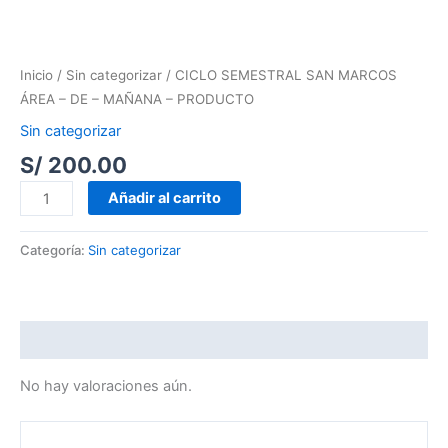
SEMESTRAL
SAN
MARCOS
Inicio
/
Sin categorizar
/ CICLO SEMESTRAL SAN MARCOS
ÁREA
ÁREA – DE – MAÑANA – PRODUCTO
-
Sin categorizar
DE
S/
200.00
-
MAÑANA
Añadir al carrito
-
PRODUCTO
Categoría:
Sin categorizar
cantidad
Valoraciones (0)
No hay valoraciones aún.