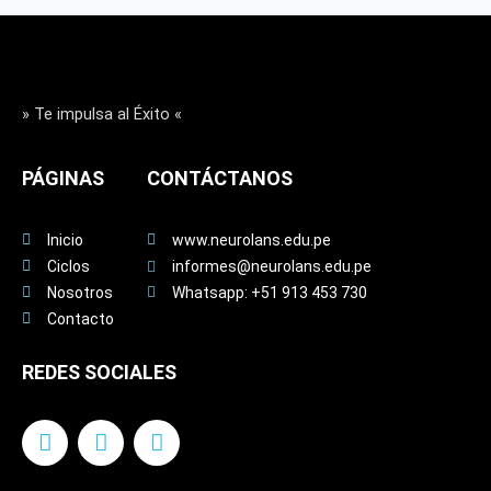
» Te impulsa al Éxito «
PÁGINAS
CONTÁCTANOS
Inicio
www.neurolans.edu.pe
Ciclos
informes@neurolans.edu.pe
Nosotros
Whatsapp: +51 913 453 730
Contacto
REDES SOCIALES
F
I
Y
a
n
o
c
s
u