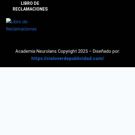
e
t
t
LIBRO DE
b
a
u
RECLAMACIONES
o
g
b
o
r
e
k
a
m
Academia Neurolans Copyright 2025 – Diseñado por:
https://cieloverdepublicidad.com/