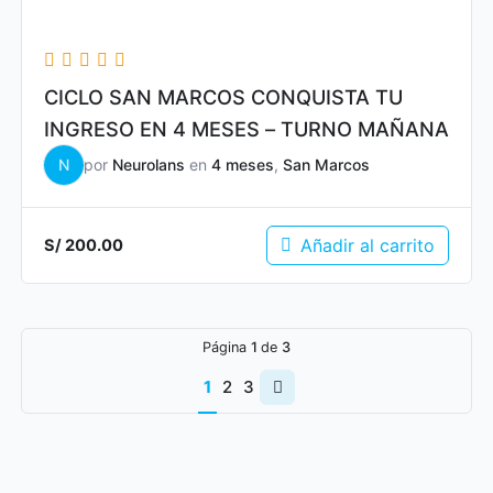
CICLO SAN MARCOS CONQUISTA TU
INGRESO EN 4 MESES – TURNO MAÑANA
N
por
Neurolans
en
4 meses
,
San Marcos
Añadir al carrito
S/
200.00
Página
1
de
3
Página
1
2
3
siguiente