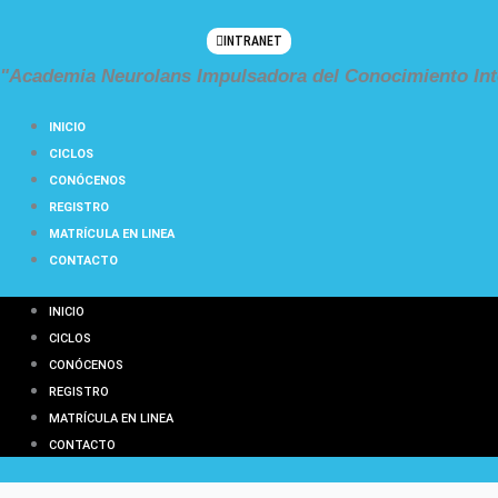
Ir
al
INTRANET
contenido
"Academia Neurolans Impulsadora del Conocimiento Int
INICIO
CICLOS
CONÓCENOS
REGISTRO
MATRÍCULA EN LINEA
CONTACTO
INICIO
CICLOS
CONÓCENOS
REGISTRO
MATRÍCULA EN LINEA
CONTACTO