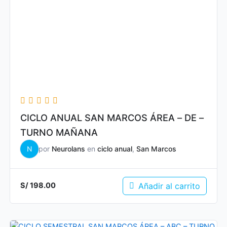
CICLO ANUAL SAN MARCOS ÁREA – DE –
TURNO MAÑANA
N
por
Neurolans
en
ciclo anual
,
San Marcos
Añadir al carrito
S/
198.00